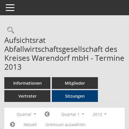
Toggle navigation
Rechercheauswahl
Aufsichtsrat
Abfallwirtschaftsgesellschaft des
Kreises Warendorf mbH - Termine
2013
Informationen
Mitglieder
Vertreter
Sitzungen
Quartal
Quartal 1
2013
Aktuell
Gremium auswählen