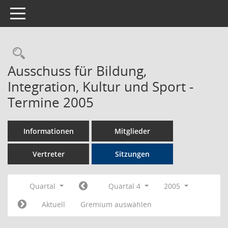
Toggle navigation
Rechercheauswahl
Ausschuss für Bildung,
Integration, Kultur und Sport -
Termine 2005
Informationen
Mitglieder
Vertreter
Sitzungen
Quartal
Quartal 4
2005
Aktuell
Gremium auswählen