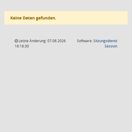
Keine Daten gefunden.
Letzte Änderung: 07.08.2026
Software:
Sitzungsdienst
(Wird in
18:18:30
Session