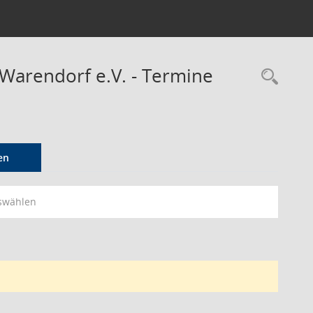
 Warendorf e.V. - Termine
Rec
en
swählen