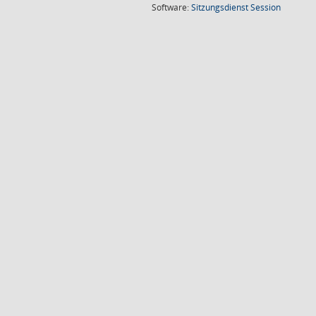
(Wird in
Software:
Sitzungsdienst
Session