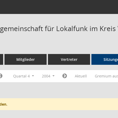
rgemeinschaft für Lokalfunk im Kreis
Mitglieder
Vertreter
Sitzung
Quartal 4
2004
Aktuell
Gremium au
den.