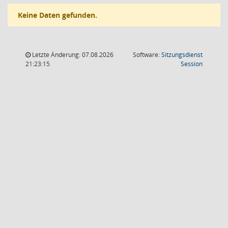
Keine Daten gefunden.
Letzte Änderung: 07.08.2026
Software:
Sitzungsdienst
(Wird in
21:23:15
Session