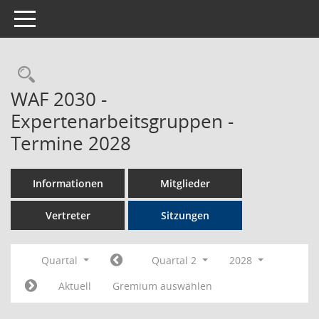
Toggle navigation
Rechercheauswahl
WAF 2030 -
Expertenarbeitsgruppen -
Termine 2028
Informationen
Mitglieder
Vertreter
Sitzungen
Quartal
Quartal 2
2028
Aktuell
Gremium auswählen