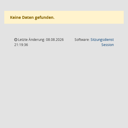
Keine Daten gefunden.
Letzte Änderung: 08.08.2026
Software:
Sitzungsdienst
(Wird in
21:19:36
Session