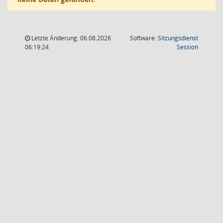
Letzte Änderung: 06.08.2026
Software:
Sitzungsdienst
(Wird in
06:19:24
Session