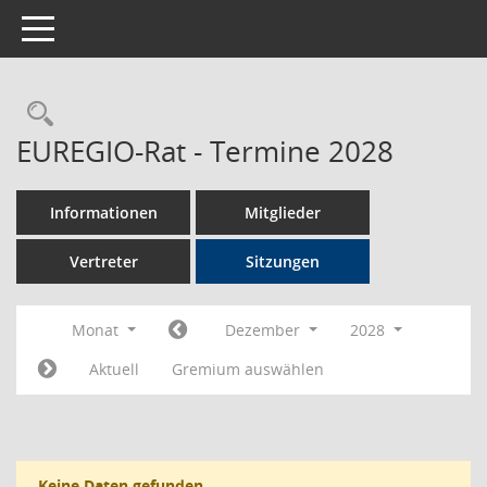
Toggle navigation
Rechercheauswahl
EUREGIO-Rat - Termine 2028
Informationen
Mitglieder
Vertreter
Sitzungen
Monat
Dezember
2028
Aktuell
Gremium auswählen
Keine Daten gefunden.