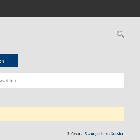
Rec
en
swählen
(Wird in
Software:
Sitzungsdienst
Session