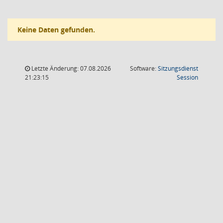
Keine Daten gefunden.
Letzte Änderung: 07.08.2026
Software:
Sitzungsdienst
(Wird in
21:23:15
Session