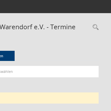
 Warendorf e.V. - Termine
Rec
en
swählen