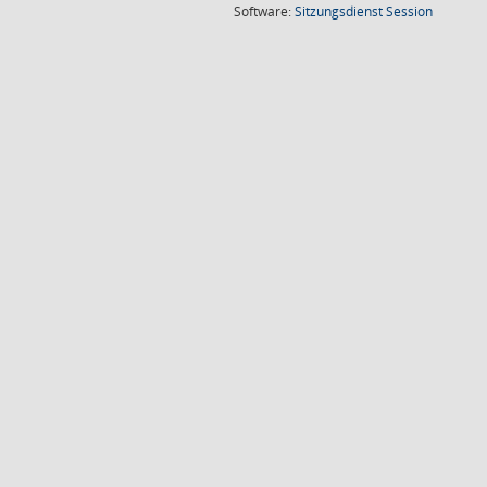
(Wird in
Software:
Sitzungsdienst
Session