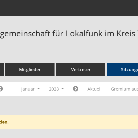
rgemeinschaft für Lokalfunk im Kreis
Mitglieder
Vertreter
Sitzung
Januar
2028
Aktuell
Gremium au
den.