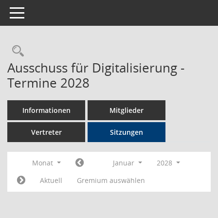
Toggle navigation
Rechercheauswahl
Ausschuss für Digitalisierung -
Termine 2028
Informationen
Mitglieder
Vertreter
Sitzungen
Monat
Januar
2028
Aktuell
Gremium auswählen