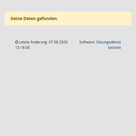
Keine Daten gefunden.
Letzte Änderung: 07.08.2026
Software:
Sitzungsdienst
(Wird in
15:18:06
Session