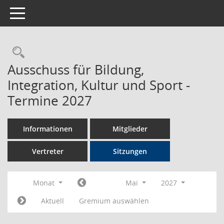
Toggle navigation
Rechercheauswahl
Ausschuss für Bildung,
Integration, Kultur und Sport -
Termine 2027
Informationen
Mitglieder
Vertreter
Sitzungen
Monat
Mai
2027
Aktuell
Gremium auswählen