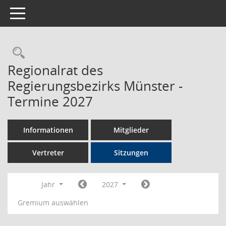
Toggle navigation
Rechercheauswahl
Regionalrat des
Regierungsbezirks Münster -
Termine 2027
Informationen
Mitglieder
Vertreter
Sitzungen
Jahr
2027
Gremium auswählen