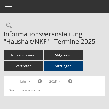
Toggle navigation
Rechercheauswahl
Informationsveranstaltung
"Haushalt/NKF" - Termine 2025
Informationen
Mitglieder
Vertreter
Sitzungen
Jahr
2025
Gremium auswählen