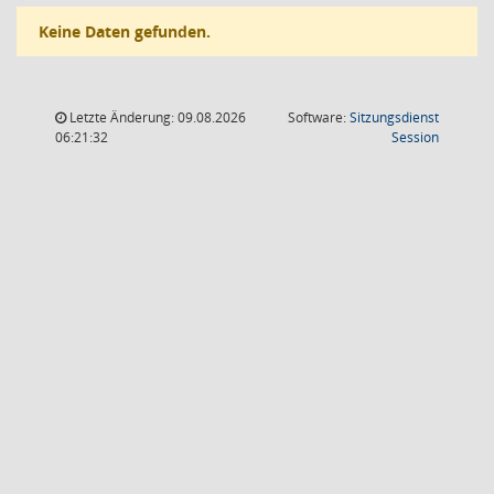
Keine Daten gefunden.
Letzte Änderung: 09.08.2026
Software:
Sitzungsdienst
(Wird in
06:21:32
Session