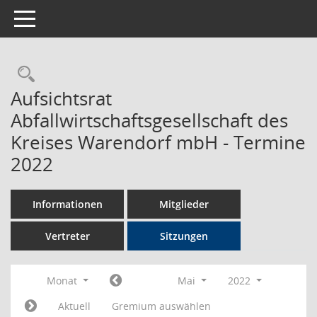
Toggle navigation
Rechercheauswahl
Aufsichtsrat
Abfallwirtschaftsgesellschaft des
Kreises Warendorf mbH - Termine
2022
Informationen
Mitglieder
Vertreter
Sitzungen
Monat
Mai
2022
Aktuell
Gremium auswählen