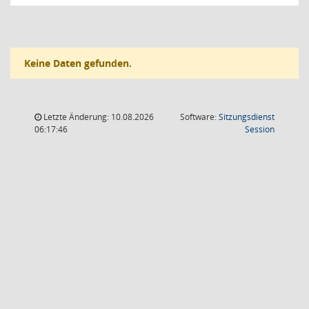
Keine Daten gefunden.
Letzte Änderung: 10.08.2026
Software:
Sitzungsdienst
(Wird in
06:17:46
Session