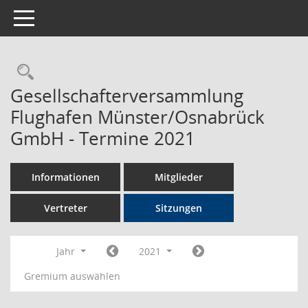
Toggle navigation
Rechercheauswahl
Gesellschafterversammlung
Flughafen Münster/Osnabrück
GmbH - Termine 2021
Informationen
Mitglieder
Vertreter
Sitzungen
Jahr
2021
Gremium auswählen