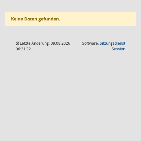
Keine Daten gefunden.
Letzte Änderung: 09.08.2026
Software:
Sitzungsdienst
(Wird in
06:21:32
Session