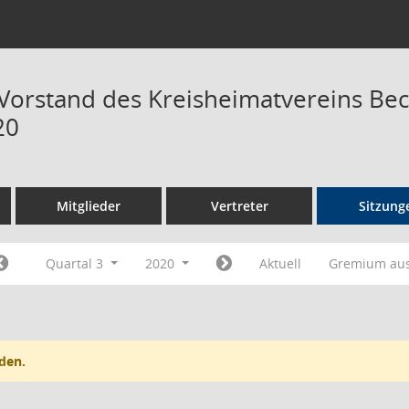
 Vorstand des Kreisheimatvereins Be
20
Mitglieder
Vertreter
Sitzung
Quartal 3
2020
Aktuell
Gremium au
den.