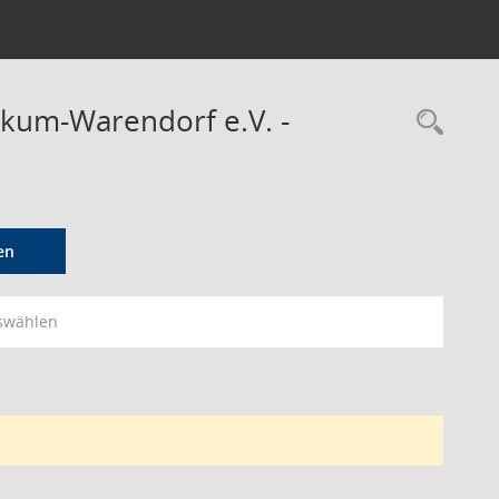
ckum-Warendorf e.V. -
Rec
en
swählen