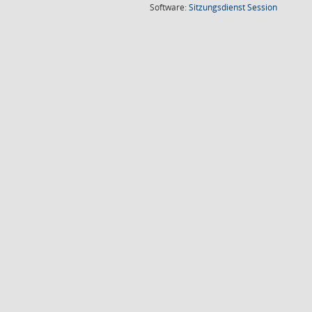
(Wird in
Software:
Sitzungsdienst
Session