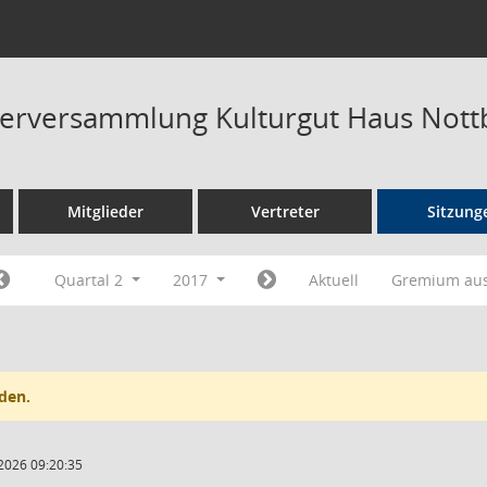
terversammlung Kulturgut Haus Not
Mitglieder
Vertreter
Sitzung
Quartal 2
2017
Aktuell
Gremium au
den.
2026 09:20:35