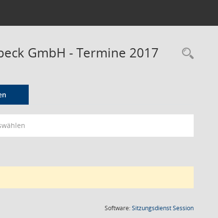
tbeck GmbH - Termine 2017
Rec
en
swählen
(Wird in
Software:
Sitzungsdienst
Session