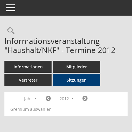
Toggle navigation
Rechercheauswahl
Informationsveranstaltung
"Haushalt/NKF" - Termine 2012
Informationen
Mitglieder
Vertreter
Sitzungen
Jahr
2012
Gremium auswählen