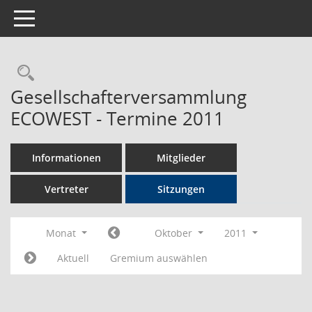
Toggle navigation
Rechercheauswahl
Gesellschafterversammlung
ECOWEST - Termine 2011
Informationen
Mitglieder
Vertreter
Sitzungen
Monat
Oktober
2011
Aktuell
Gremium auswählen