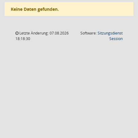
Keine Daten gefunden.
Letzte Änderung: 07.08.2026
Software:
Sitzungsdienst
(Wird in
18:18:30
Session