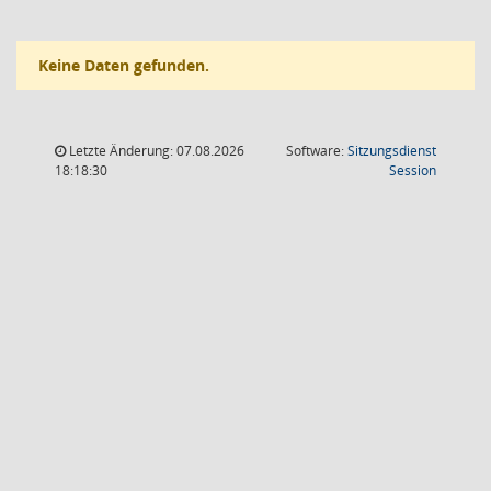
Keine Daten gefunden.
Letzte Änderung: 07.08.2026
Software:
Sitzungsdienst
(Wird in
18:18:30
Session