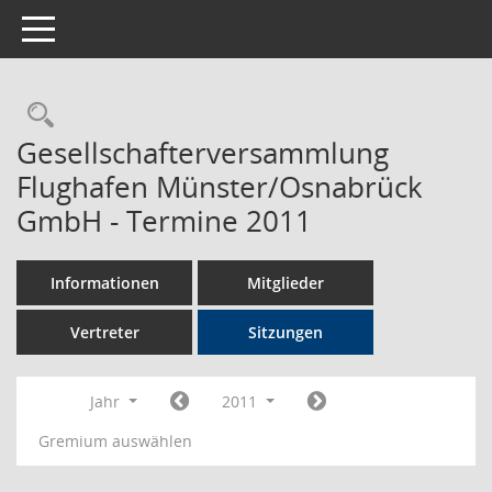
Toggle navigation
Rechercheauswahl
Gesellschafterversammlung
Flughafen Münster/Osnabrück
GmbH - Termine 2011
Informationen
Mitglieder
Vertreter
Sitzungen
Jahr
2011
Gremium auswählen