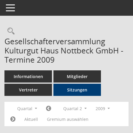
Toggle navigation
Rechercheauswahl
Gesellschafterversammlung
Kulturgut Haus Nottbeck GmbH -
Termine 2009
Informationen
Mitglieder
Vertreter
Sitzungen
Quartal
Quartal 2
2009
Aktuell
Gremium auswählen