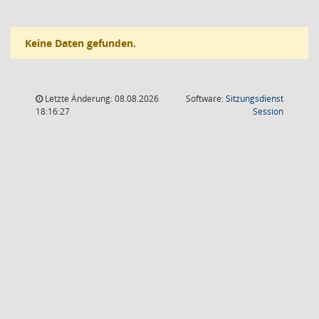
Keine Daten gefunden.
Letzte Änderung: 08.08.2026
Software:
Sitzungsdienst
(Wird in
18:16:27
Session