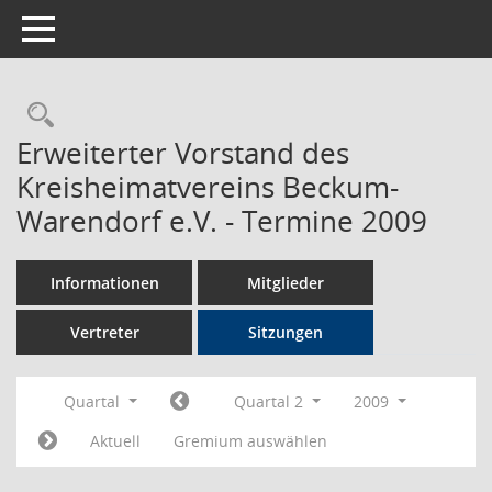
Toggle navigation
Rechercheauswahl
Erweiterter Vorstand des
Kreisheimatvereins Beckum-
Warendorf e.V. - Termine 2009
Informationen
Mitglieder
Vertreter
Sitzungen
Quartal
Quartal 2
2009
Aktuell
Gremium auswählen