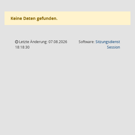
Keine Daten gefunden.
Letzte Änderung: 07.08.2026
Software:
Sitzungsdienst
(Wird in
18:18:30
Session