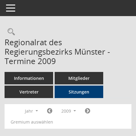
Toggle navigation
Rechercheauswahl
Regionalrat des
Regierungsbezirks Münster -
Termine 2009
Informationen
Mitglieder
Vertreter
Sitzungen
Jahr
2009
Gremium auswählen