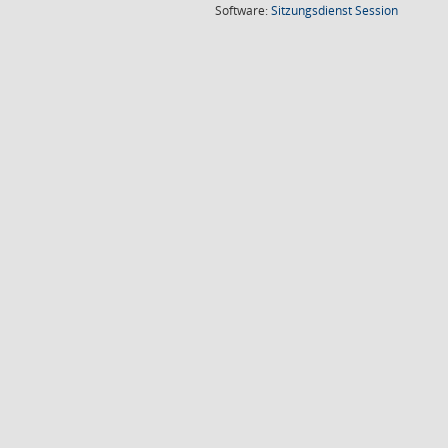
(Wird in
Software:
Sitzungsdienst
Session