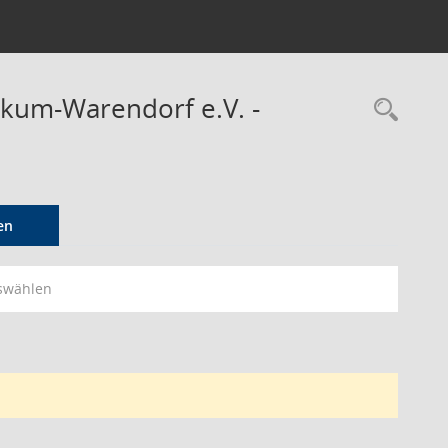
ckum-Warendorf e.V. -
Rec
en
swählen