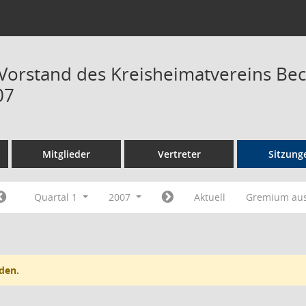
 Vorstand des Kreisheimatvereins Be
07
Mitglieder
Vertreter
Sitzung
Quartal 1
2007
Aktuell
Gremium au
den.