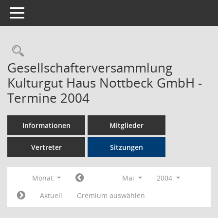
Toggle navigation
Rechercheauswahl
Gesellschafterversammlung
Kulturgut Haus Nottbeck GmbH -
Termine 2004
Informationen
Mitglieder
Vertreter
Sitzungen
Monat
Mai
2004
Aktuell
Gremium auswählen