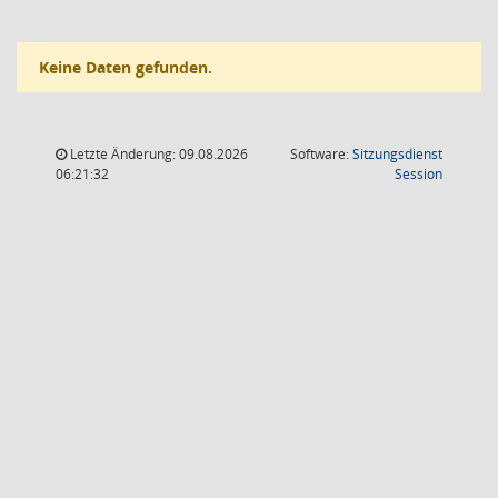
Keine Daten gefunden.
Letzte Änderung: 09.08.2026
Software:
Sitzungsdienst
(Wird in
06:21:32
Session