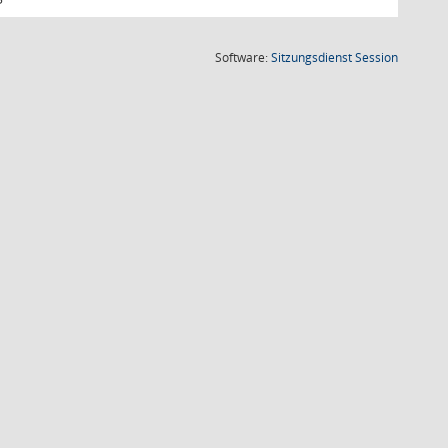
(Wird in
Software:
Sitzungsdienst
Session