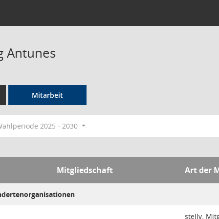
ng Antunes
Mitarbeit
ahlperiode 2025 - 2030
Mitgliedschaft
Art der 
ndertenorganisationen
stellv. Mit