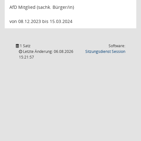
AfD Mitglied (sachk. Bürger/in)
von 08.12.2023 bis 15.03.2024
1 Satz
Software:
(Wird in
Letzte Änderung: 06.08.2026
Sitzungsdienst
Session
15:21:57