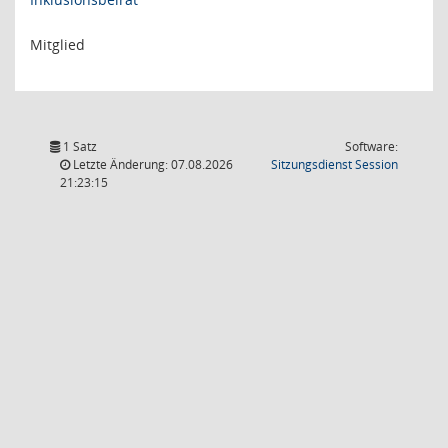
Mitglied
1 Satz
Software:
(Wird in
Letzte Änderung: 07.08.2026
Sitzungsdienst
Session
21:23:15