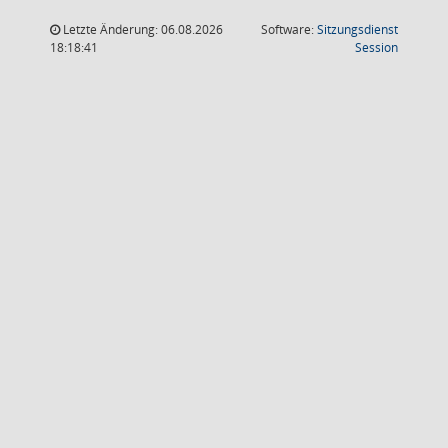
Letzte Änderung: 06.08.2026
Software:
Sitzungsdienst
(Wird in
18:18:41
Session