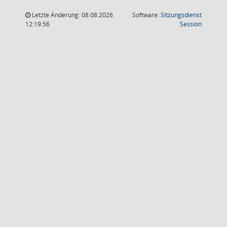
Letzte Änderung: 08.08.2026
Software:
Sitzungsdienst
(Wird in
12:19:56
Session