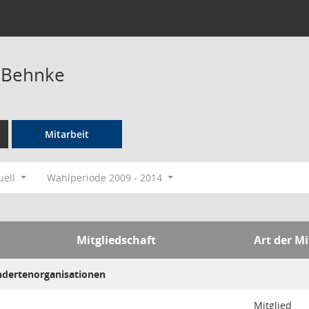
 Behnke
Mitarbeit
uell
Wahlperiode 2009 - 2014
Mitgliedschaft
Art der Mi
ndertenorganisationen
Mitglied