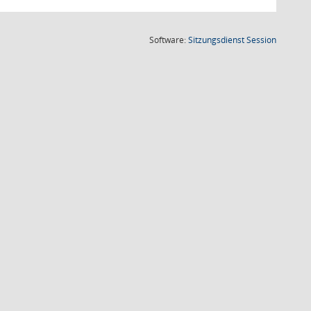
(Wird in
Software:
Sitzungsdienst
Session