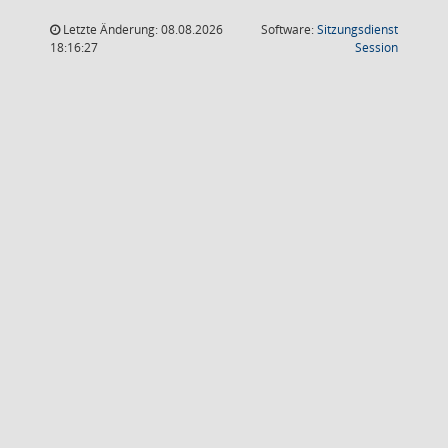
Letzte Änderung: 08.08.2026
Software:
Sitzungsdienst
(Wird in
18:16:27
Session