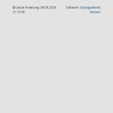
Letzte Änderung: 08.08.2026
Software:
Sitzungsdienst
(Wird in
21:19:36
Session