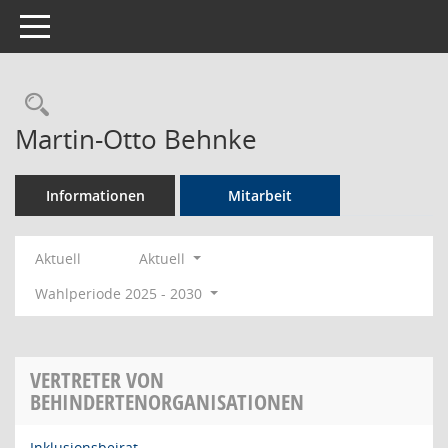
Toggle navigation
Rechercheauswahl
Martin-Otto Behnke
Informationen
Mitarbeit
Aktuell
Aktuell
Wahlperiode 2025 - 2030
VERTRETER VON
BEHINDERTENORGANISATIONEN
Inklusionsbeirat