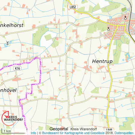
1 km
Info
| ©
Bundesamt für Kartographie und Geodäsie
2018,
Datenquellen