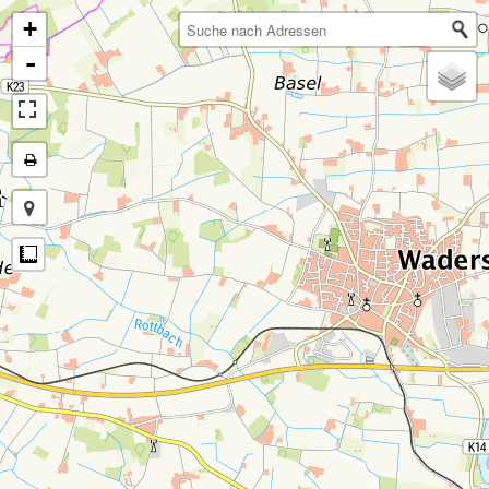
+
-
Messung